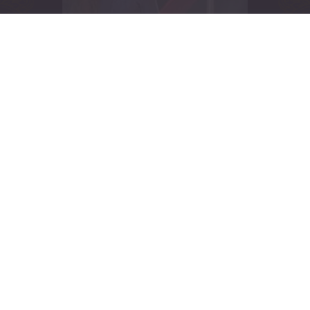
ÜBER UNS
EIN HAUCH
GRIECHENLAND
Liebe Gäste,
gerne möchte ich Sie herzlichst bei
uns begrüßen Griechisch zu Speisen
und in unserem schönen Ambiente
Griechische Spezialitäten zu
speisen.
Unsere hausgemachte Moussaka
oder unser Hausgemachtes Pastitsio